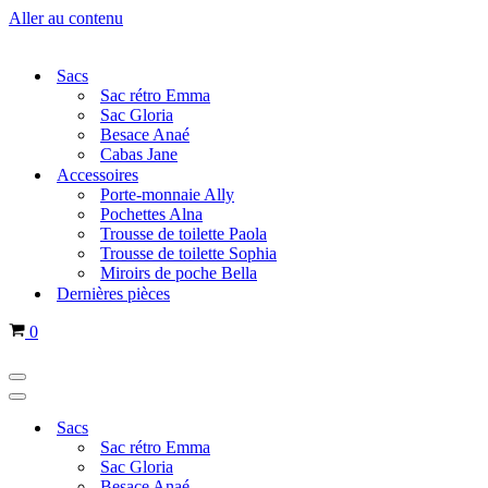
Aller au contenu
Sacs
Sac rétro Emma
Sac Gloria
Besace Anaé
Cabas Jane
Accessoires
Porte-monnaie Ally
Pochettes Alna
Trousse de toilette Paola
Trousse de toilette Sophia
Miroirs de poche Bella
Dernières pièces
Panier
0
Menu
de
Menu
navigation
de
Sacs
navigation
Sac rétro Emma
Sac Gloria
Besace Anaé