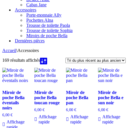
Cabas Jane
Accessoires
Porte-monnaie Ally
Pochettes Alna
Trousse de toilette Paola
Trousse de toilette Sophia
Miroirs de poche Bella
Dernières pièces
Accueil
\
Accessoires
Trié
169 résultats affichés
du
plus
récent
au
plus
ancien
Miroir de
Miroir de
Miroir de
Miroir de
poche Bella
poche Bella
poche Bella
poche Bella e
éventails
toucan rouge
pan
sun noir
noirs
6,00
€
6,00
€
6,00
€
6,00
€
Affichage
Affichage
Affichage
Affichage
rapide
rapide
rapide
rapide