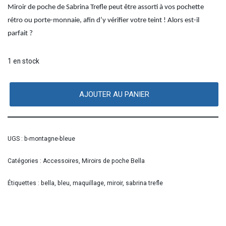
Miroir de poche de Sabrina Trefle peut être assorti à vos pochette
rétro ou porte-monnaie, afin d’y vérifier votre teint ! Alors est-il
parfait ?
1 en stock
AJOUTER AU PANIER
UGS :
b-montagne-bleue
Catégories :
Accessoires
,
Miroirs de poche Bella
Étiquettes :
bella
,
bleu
,
maquillage
,
miroir
,
sabrina trefle