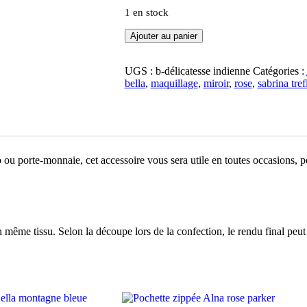
1 en stock
quantité
Ajouter au panier
de
Miroir
de
UGS :
b-délicatesse indienne
Catégories :
poche
bella
,
maquillage
,
miroir
,
rose
,
sabrina tref
Bella
délicatesse
indienne
o ou porte-monnaie, cet accessoire vous sera utile en toutes occasions, p
n même tissu. Selon la découpe lors de la confection, le rendu final peut ê