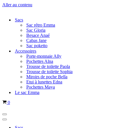
Aller au contenu
Sacs
Sac rétro Emma
Sac Gloria
Besace Anaé
Cabas Jane
Sac poketto
Accessoires
Porte-monnaie Ally
Pochettes Alna
Trousse de toilette Paola
Trousse de toilette Sophia
Miroirs de poche Bella
Etui à lunettes Edna
Pochettes Maya
Le sac Emma
Panier
0
Menu
de
Menu
navigation
de
Sacs