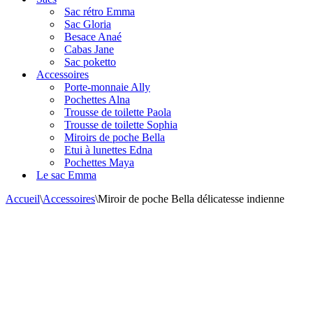
navigation
Sac rétro Emma
Sac Gloria
Besace Anaé
Cabas Jane
Sac poketto
Accessoires
Porte-monnaie Ally
Pochettes Alna
Trousse de toilette Paola
Trousse de toilette Sophia
Miroirs de poche Bella
Etui à lunettes Edna
Pochettes Maya
Le sac Emma
Accueil
\
Accessoires
\
Miroir de poche Bella délicatesse indienne