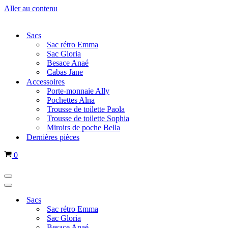
Aller au contenu
Sacs
Sac rétro Emma
Sac Gloria
Besace Anaé
Cabas Jane
Accessoires
Porte-monnaie Ally
Pochettes Alna
Trousse de toilette Paola
Trousse de toilette Sophia
Miroirs de poche Bella
Dernières pièces
Panier
0
Menu
de
Menu
navigation
de
Sacs
navigation
Sac rétro Emma
Sac Gloria
Besace Anaé