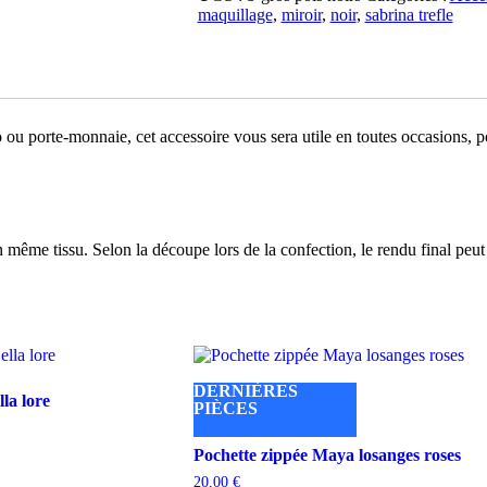
poche
maquillage
,
miroir
,
noir
,
sabrina trefle
Bella
gros
pois
noirs
o ou porte-monnaie, cet accessoire vous sera utile en toutes occasions, p
n même tissu. Selon la découpe lors de la confection, le rendu final peut ê
DERNIÈRES
la lore
PIÈCES
Pochette zippée Maya losanges roses
20,00
€