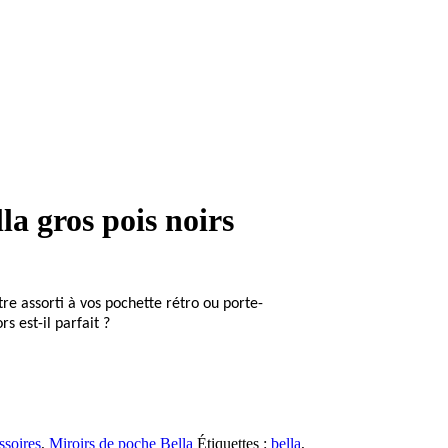
la gros pois noirs
re assorti à vos pochette rétro ou porte-
rs est-il parfait ?
soires
,
Miroirs de poche Bella
Étiquettes :
bella
,