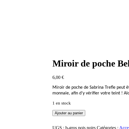
Miroir de poche Bel
6,00
€
Miroir de poche de Sabrina Trefle peut êt
monnaie, afin d’y vérifier votre teint ! Alo
1 en stock
quantité
Ajouter au panier
de
Miroir
de
UGS :
b-gros pois noirs
Catégories :
Acces