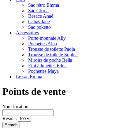
navigation
Sac rétro Emma
Sac Gloria
Besace Anaé
Cabas Jane
Sac poketto
Accessoires
Porte-monnaie Ally
Pochettes Alna
Trousse de toilette Paola
Trousse de toilette Sophia
Miroirs de poche Bella
Etui à lunettes Edna
Pochettes Maya
Le sac Emma
Points de vente
Your location
Results