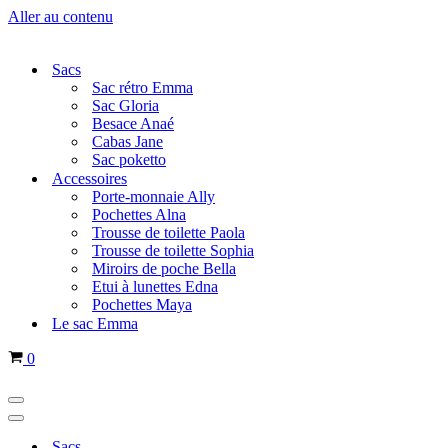
Aller au contenu
Sacs
Sac rétro Emma
Sac Gloria
Besace Anaé
Cabas Jane
Sac poketto
Accessoires
Porte-monnaie Ally
Pochettes Alna
Trousse de toilette Paola
Trousse de toilette Sophia
Miroirs de poche Bella
Etui à lunettes Edna
Pochettes Maya
Le sac Emma
Panier
0
Menu
de
Menu
navigation
de
Sacs