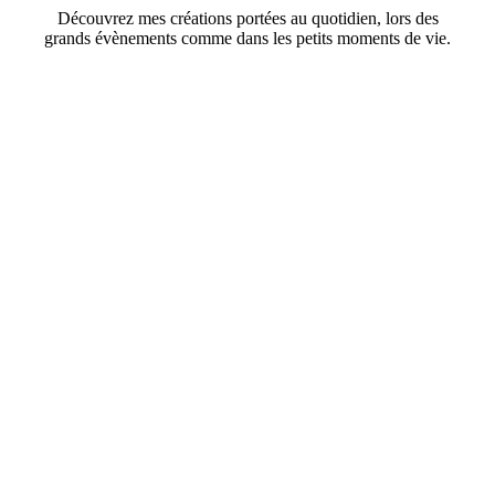
Découvrez mes créations portées au quotidien, lors des
grands évènements comme dans les petits moments de vie.
VOIR PLUS
mariage
leur sac personnalisé.
Sublimez votre tenue : mes mariées rayonnent avec