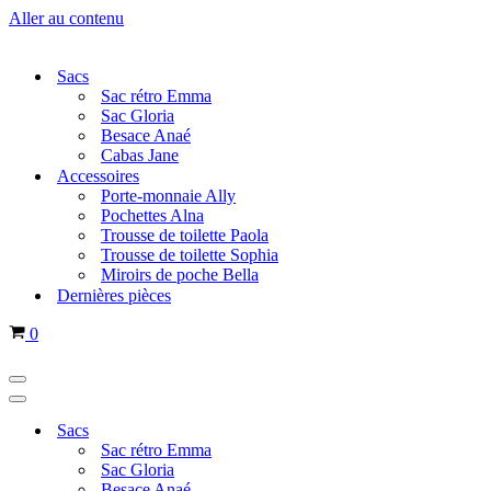
Aller au contenu
Sacs
Sac rétro Emma
Sac Gloria
Besace Anaé
Cabas Jane
Accessoires
Porte-monnaie Ally
Pochettes Alna
Trousse de toilette Paola
Trousse de toilette Sophia
Miroirs de poche Bella
Dernières pièces
Panier
0
Menu
de
Menu
navigation
de
Sacs
navigation
Sac rétro Emma
Sac Gloria
Besace Anaé