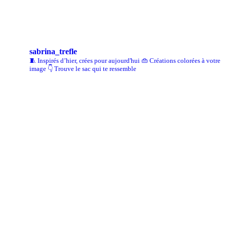
sabrina_trefle
🧵 Inspirés d’hier, crées pour aujourd'hui
👜 Créations colorées à votre
image
👇 Trouve le sac qui te ressemble