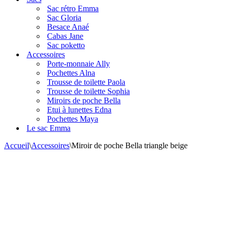
navigation
Sac rétro Emma
Sac Gloria
Besace Anaé
Cabas Jane
Sac poketto
Accessoires
Porte-monnaie Ally
Pochettes Alna
Trousse de toilette Paola
Trousse de toilette Sophia
Miroirs de poche Bella
Etui à lunettes Edna
Pochettes Maya
Le sac Emma
Accueil
\
Accessoires
\
Miroir de poche Bella triangle beige