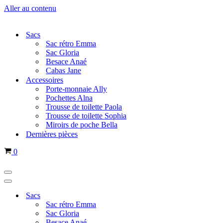
Aller au contenu
Sacs
Sac rétro Emma
Sac Gloria
Besace Anaé
Cabas Jane
Accessoires
Porte-monnaie Ally
Pochettes Alna
Trousse de toilette Paola
Trousse de toilette Sophia
Miroirs de poche Bella
Dernières pièces
Panier
0
Menu
de
Menu
navigation
de
Sacs
navigation
Sac rétro Emma
Sac Gloria
Besace Anaé