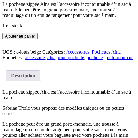
La pochette zippée Alna est l’accessoire incontournable d’un sac à
main. Elle peut être un grand porte-monnaie, une trousse à
maquillage ou un étui de rangement pour votre sac à main.
1 en stock
quantité
Ajouter au panier
de
Pochette
zippée
UGS :
a-lotus beige
Catégories :
Accessoires
,
Pochettes Alna
Alna
Étiquettes :
accessoire
,
alna
,
mini pochette
,
pochette
,
porte-monnaie
lotus
beige
Description
La pochette zippée Alna est l’accessoire incontournable d’un sac à
main.
Sabrina Trefle vous propose des modèles uniques ou en petites
séries.
La pochette peut être un grand porte-monnaie, une trousse à
maquillage ou un étui de rangement pour votre sac à main. Vous
pourrez aller acheter votre baguette avec votre pochette à la main