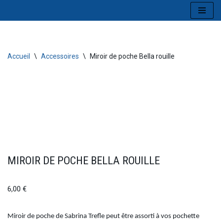
Aller
au
contenu
Accueil
\
Accessoires
\
Miroir de poche Bella rouille
MIROIR DE POCHE BELLA ROUILLE
6,00
€
Miroir de poche de Sabrina Trefle peut être assorti à vos pochette