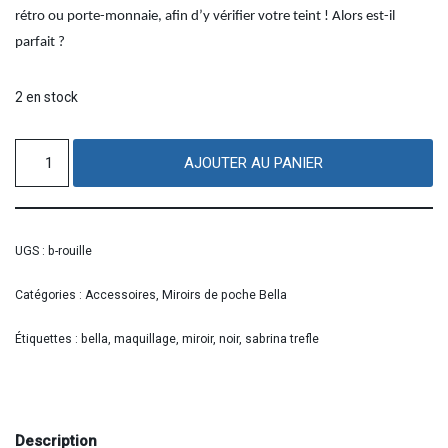
rétro ou porte-monnaie, afin d’y vérifier votre teint ! Alors est-il
parfait ?
2 en stock
AJOUTER AU PANIER
UGS :
b-rouille
Catégories :
Accessoires
,
Miroirs de poche Bella
Étiquettes :
bella
,
maquillage
,
miroir
,
noir
,
sabrina trefle
Description