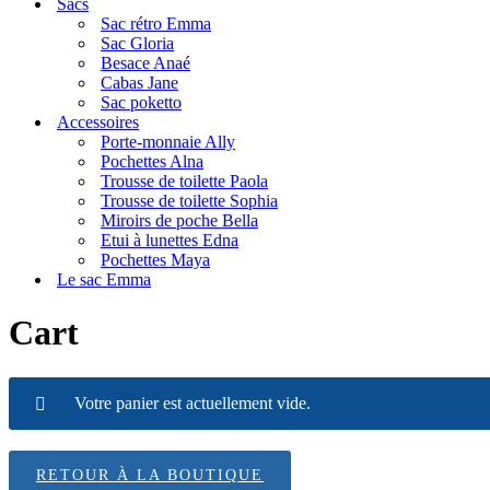
Sacs
navigation
Sac rétro Emma
Sac Gloria
Besace Anaé
Cabas Jane
Sac poketto
Accessoires
Porte-monnaie Ally
Pochettes Alna
Trousse de toilette Paola
Trousse de toilette Sophia
Miroirs de poche Bella
Etui à lunettes Edna
Pochettes Maya
Le sac Emma
Cart
Votre panier est actuellement vide.
RETOUR À LA BOUTIQUE