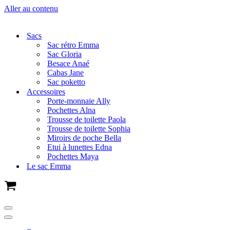
Aller au contenu
Sacs
Sac rétro Emma
Sac Gloria
Besace Anaé
Cabas Jane
Sac poketto
Accessoires
Porte-monnaie Ally
Pochettes Alna
Trousse de toilette Paola
Trousse de toilette Sophia
Miroirs de poche Bella
Etui à lunettes Edna
Pochettes Maya
Le sac Emma
Panier
Menu
de
Menu
navigation
de