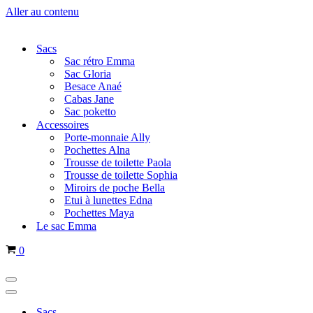
Aller au contenu
Sacs
Sac rétro Emma
Sac Gloria
Besace Anaé
Cabas Jane
Sac poketto
Accessoires
Porte-monnaie Ally
Pochettes Alna
Trousse de toilette Paola
Trousse de toilette Sophia
Miroirs de poche Bella
Etui à lunettes Edna
Pochettes Maya
Le sac Emma
Panier
0
Menu
de
Menu
navigation
de
Sacs