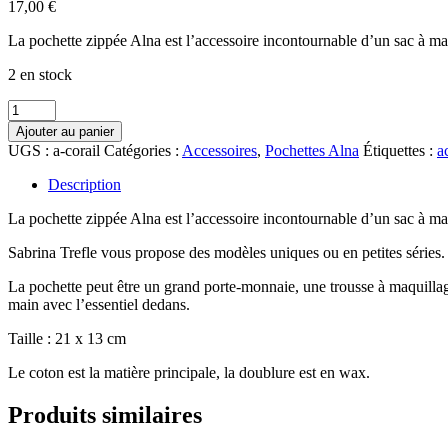
17,00
€
La pochette zippée Alna est l’accessoire incontournable d’un sac à ma
2 en stock
quantité
de
Ajouter au panier
Pochette
UGS :
a-corail
Catégories :
Accessoires
,
Pochettes Alna
Étiquettes :
a
zippée
Alna
Description
corail
La pochette zippée Alna est l’accessoire incontournable d’un sac à ma
Sabrina Trefle vous propose des modèles uniques ou en petites séries.
La pochette peut être un grand porte-monnaie, une trousse à maquillag
main avec l’essentiel dedans.
Taille : 21 x 13 cm
Le coton est la matière principale, la doublure est en wax.
Produits similaires