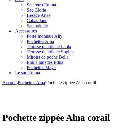
navigation
Sac rétro Emma
Sac Gloria
Besace Anaé
Cabas Jane
Sac poketto
Accessoires
Porte-monnaie Ally
Pochettes Alna
Trousse de toilette Paola
Trousse de toilette Sophia
Miroirs de poche Bella
Etui à lunettes Edna
Pochettes Maya
Le sac Emma
Accueil
\
Pochettes Alna
\
Pochette zippée Alna corail
Pochette zippée Alna corail