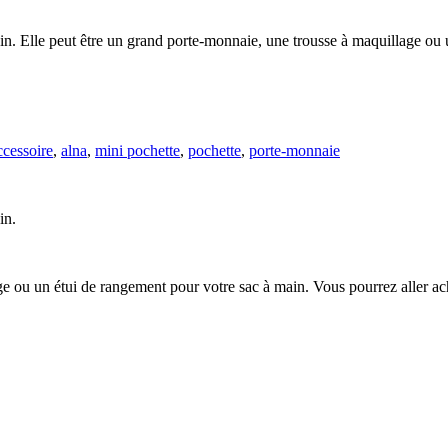
in. Elle peut être un grand porte-monnaie, une trousse à maquillage ou 
ccessoire
,
alna
,
mini pochette
,
pochette
,
porte-monnaie
in.
e ou un étui de rangement pour votre sac à main. Vous pourrez aller ach