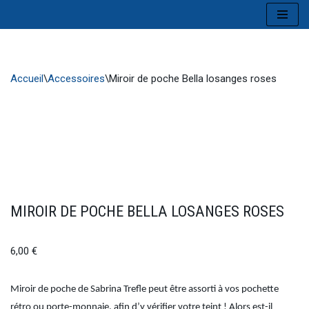
Aller
au
contenu
Accueil
\
Accessoires
\
Miroir de poche Bella losanges roses
MIROIR DE POCHE BELLA LOSANGES ROSES
6,00
€
Miroir de poche de Sabrina Trefle peut être assorti à vos pochette
rétro ou porte-monnaie, afin d’y vérifier votre teint ! Alors est-il