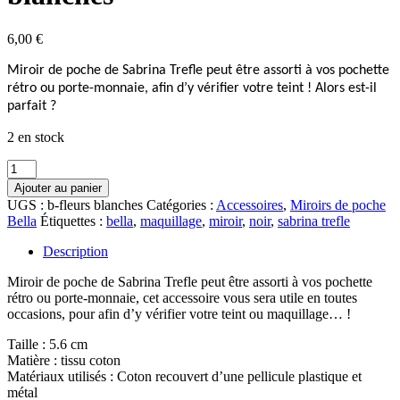
6,00
€
Miroir de poche de Sabrina Trefle peut être assorti à vos pochette
rétro ou porte-monnaie, afin d’y vérifier votre teint ! Alors est-il
parfait ?
2 en stock
quantité
de
Ajouter au panier
Miroir
UGS :
b-fleurs blanches
Catégories :
Accessoires
,
Miroirs de poche
de
Bella
Étiquettes :
bella
,
maquillage
,
miroir
,
noir
,
sabrina trefle
poche
Bella
Description
fleurs
blanches
Miroir de poche de Sabrina Trefle peut être assorti à vos pochette
rétro ou porte-monnaie, cet accessoire vous sera utile en toutes
occasions, pour afin d’y vérifier votre teint ou maquillage… !
Taille : 5.6 cm
Matière : tissu coton
Matériaux utilisés : Coton recouvert d’une pellicule plastique et
métal