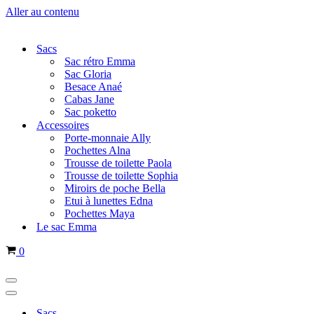
Aller au contenu
Sacs
Sac rétro Emma
Sac Gloria
Besace Anaé
Cabas Jane
Sac poketto
Accessoires
Porte-monnaie Ally
Pochettes Alna
Trousse de toilette Paola
Trousse de toilette Sophia
Miroirs de poche Bella
Etui à lunettes Edna
Pochettes Maya
Le sac Emma
Panier
0
Menu
de
Menu
navigation
de
Sacs