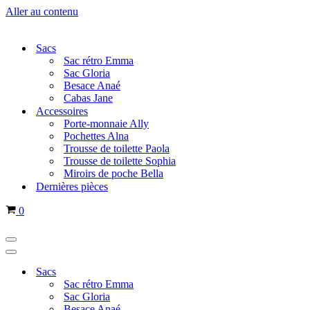
Aller au contenu
Sacs
Sac rétro Emma
Sac Gloria
Besace Anaé
Cabas Jane
Accessoires
Porte-monnaie Ally
Pochettes Alna
Trousse de toilette Paola
Trousse de toilette Sophia
Miroirs de poche Bella
Dernières pièces
Panier
0
Menu
de
Menu
navigation
de
Sacs
navigation
Sac rétro Emma
Sac Gloria
Besace Anaé