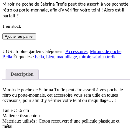
Miroir de poche de Sabrina Trefle peut être assorti à vos pochette
rétro ou porte-monnaie, afin d’y vérifier votre teint ! Alors est-il
parfait ?
1 en stock
quantité
Ajouter au panier
de
Miroir
de
UGS :
b-blue garden
Catégories :
Accessoires
,
Miroirs de poche
poche
Bella
Étiquettes :
bella
,
bleu
,
maquillage
,
miroir
,
sabrina trefle
Bella
blue
garden
Description
Miroir de poche de Sabrina Trefle peut être assorti à vos pochette
rétro ou porte-monnaie, cet accessoire vous sera utile en toutes
occasions, pour afin d’y vérifier votre teint ou maquillage… !
Taille : 5.6 cm
Matière : tissu coton
Matériaux utilisés : Coton recouvert d’une pellicule plastique et
métal