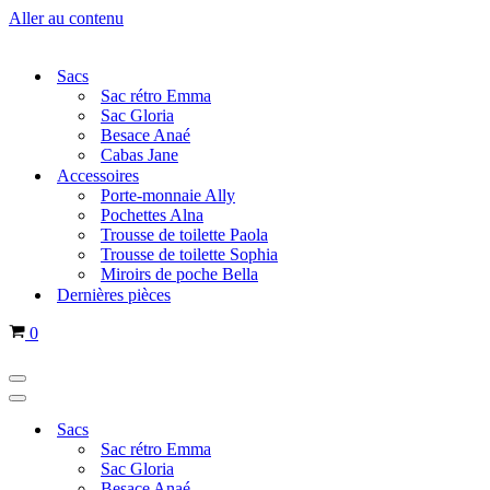
Aller au contenu
Sacs
Sac rétro Emma
Sac Gloria
Besace Anaé
Cabas Jane
Accessoires
Porte-monnaie Ally
Pochettes Alna
Trousse de toilette Paola
Trousse de toilette Sophia
Miroirs de poche Bella
Dernières pièces
Panier
0
Menu
de
Menu
navigation
de
Sacs
navigation
Sac rétro Emma
Sac Gloria
Besace Anaé