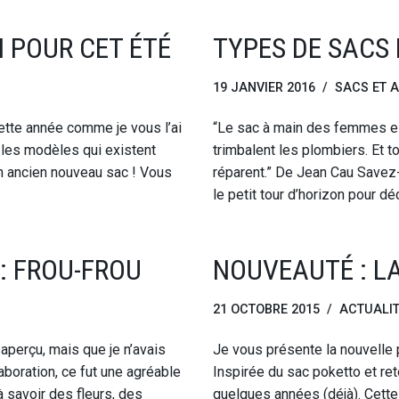
 POUR CET ÉTÉ
TYPES DE SACS
19 JANVIER 2016
SACS ET 
Cette année comme je vous l’ai
“Le sac à main des femmes es
r les modèles qui existent
trimbalent les plombiers. Et t
un ancien nouveau sac ! Vous
réparent.” De Jean Cau Savez
le petit tour d’horizon pour d
: FROU-FROU
NOUVEAUTÉ : L
21 OCTOBRE 2015
ACTUALI
aperçu, mais que je n’avais
Je vous présente la nouvelle 
aboration, ce fut une agréable
Inspirée du sac poketto et re
 savoir des fleurs, des
quelques années (déjà). Cett