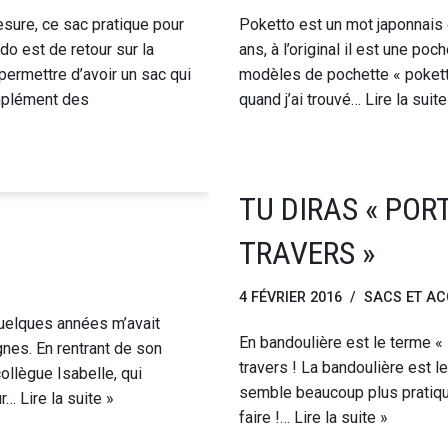
ure, ce sac pratique pour
Poketto est un mot japonnais q
do est de retour sur la
ans, à l’original il est une po
permettre d’avoir un sac qui
modèles de pochette « poketto
mplément des
quand j’ai trouvé…
Lire la suite
TU DIRAS « POR
TRAVERS »
4 FÉVRIER 2016
SACS ET AC
uelques années m’avait
En bandoulière est le terme « i
es. En rentrant de son
travers ! La bandoulière est l
collègue Isabelle, qui
semble beaucoup plus pratique 
ur…
Lire la suite »
faire !…
Lire la suite »