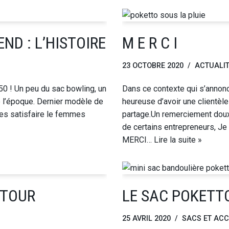
ND : L’HISTOIRE
M E R C I
23 OCTOBRE 2020
ACTUALI
 50 ! Un peu du sac bowling, un
Dans ce contexte qui s’annonce
 l’époque. Dernier modèle de
heureuse d’avoir une clientèl
nées satisfaire le femmes
partage.Un remerciement doux
de certains entrepreneurs, Je
MERCI…
Lire la suite »
ETOUR
LE SAC POKETTO
25 AVRIL 2020
SACS ET ACC