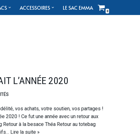
ACS
ACCESSOIRES
LE SAC EMMA
0
AIT L’ANNÉE 2020
ITÉS
délité, vos achats, votre soutien, vos partages !
née 2020 ! Ce fut une année avec un retour aux
g Retour à la besace Théa Retour au totebag
tifs…
Lire la suite »