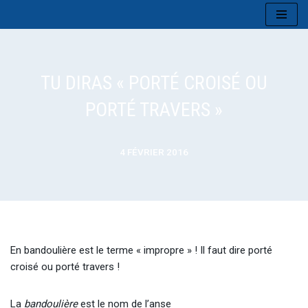
Aller
au
contenu
TU DIRAS « PORTÉ CROISÉ OU
PORTÉ TRAVERS »
4 FÉVRIER 2016
En bandoulière est le terme « impropre » ! Il faut dire porté
croisé ou porté travers !
La
bandoulière
est le nom de l’anse