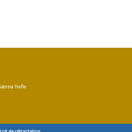
Sabrina Trefle
roit de rétractation