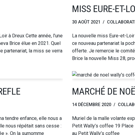
MISS EURE-ET-LO
30 AOÛT 2021
COLLABORAT
Loir à Dreux Cette année, l’une
La nouvelle miss Eure-et-Loir
eva Brice élue en 2021. Quel
ce nouveau partenariat la poc
 partenariat, la miss se verra
offerte. Je remercie le comit
Brice la nouvelle Miss 28, p
REFLE
MARCHÉ DE NOËL
14 DÉCEMBRE 2020
COLLAB
 tendre enfance, elle nous a
Muriel de la malle volante ex
lle nous répétait sans cesse :
Petit Wally’s coffee 19 Place
ffée ». On la surnomme
au Petit Wally’s coffee