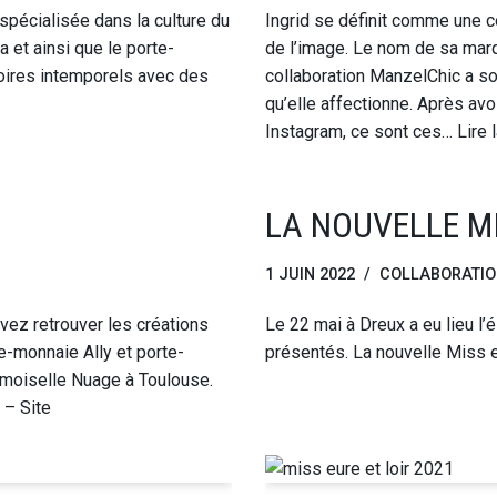
pécialisée dans la culture du
Ingrid se définit comme une c
 et ainsi que le porte-
de l’image. Le nom de sa mar
soires intemporels avec des
collaboration ManzelChic a s
qu’elle affectionne. Après av
Instagram, ce sont ces…
Lire 
LA NOUVELLE MI
1 JUIN 2022
COLLABORATI
ez retrouver les créations
Le 22 mai à Dreux a eu lieu l’
e-monnaie Ally et porte-
présentés. La nouvelle Miss e
emoiselle Nuage à Toulouse.
e – Site