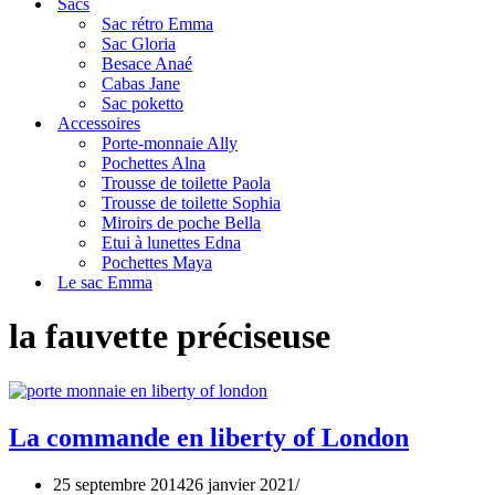
Sacs
navigation
Sac rétro Emma
Sac Gloria
Besace Anaé
Cabas Jane
Sac poketto
Accessoires
Porte-monnaie Ally
Pochettes Alna
Trousse de toilette Paola
Trousse de toilette Sophia
Miroirs de poche Bella
Etui à lunettes Edna
Pochettes Maya
Le sac Emma
la fauvette préciseuse
La commande en liberty of London
25 septembre 2014
26 janvier 2021