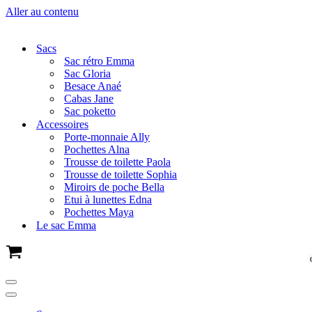
Aller au contenu
Sacs
Sac rétro Emma
Sac Gloria
Besace Anaé
Cabas Jane
Sac poketto
Accessoires
Porte-monnaie Ally
Pochettes Alna
Trousse de toilette Paola
Trousse de toilette Sophia
Miroirs de poche Bella
Etui à lunettes Edna
Pochettes Maya
Le sac Emma
Panier
Menu
de
Menu
navigation
de