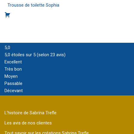
Trousse de toilette Sophia
5,0
5,0 étoiles sur 5 (selon 23 avis)
Excellent
Très bon
Moyen
Passable
Décevant
L’histoire de Sabrina Trefle
Les avis de nos clientes
Tout savoir sur les créations Sabrina Trefle