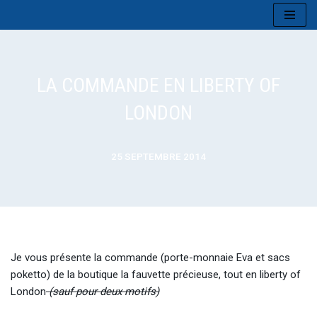
Aller
au
contenu
LA COMMANDE EN LIBERTY OF
LONDON
25 SEPTEMBRE 2014
Je vous présente la commande (porte-monnaie Eva et sacs
poketto) de la boutique la fauvette précieuse, tout en liberty of
London
(sauf pour deux motifs)