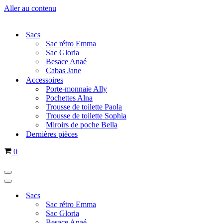
Aller au contenu
Sacs
Sac rétro Emma
Sac Gloria
Besace Anaé
Cabas Jane
Accessoires
Porte-monnaie Ally
Pochettes Alna
Trousse de toilette Paola
Trousse de toilette Sophia
Miroirs de poche Bella
Dernières pièces
Panier
0
Menu
de
Menu
navigation
de
Sacs
navigation
Sac rétro Emma
Sac Gloria
Besace Anaé