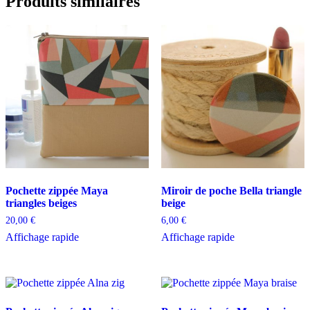
Produits similaires
Pochette zippée Maya
Miroir de poche Bella triangle
triangles beiges
beige
20,00
€
6,00
€
Affichage rapide
Affichage rapide