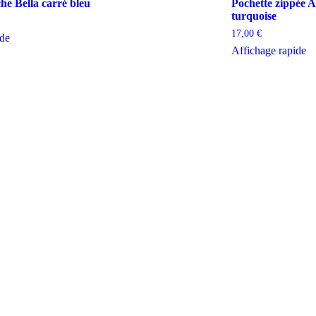
he Bella carré bleu
Pochette zippée A
turquoise
17,00
€
ide
Affichage rapide