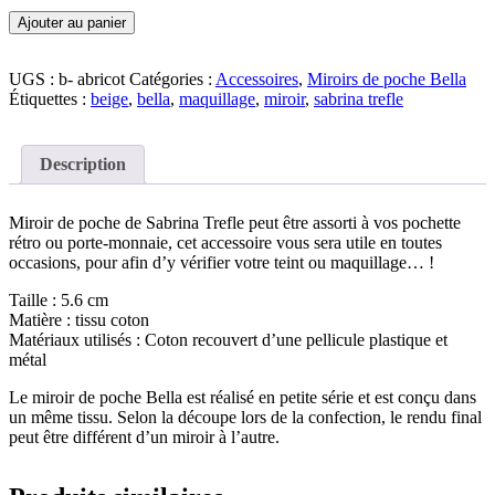
quantité
Ajouter au panier
de
Miroir
de
UGS :
b- abricot
Catégories :
Accessoires
,
Miroirs de poche Bella
poche
Étiquettes :
beige
,
bella
,
maquillage
,
miroir
,
sabrina trefle
Bella
abricot
Description
Miroir de poche de Sabrina Trefle peut être assorti à vos pochette
rétro ou porte-monnaie, cet accessoire vous sera utile en toutes
occasions, pour afin d’y vérifier votre teint ou maquillage… !
Taille : 5.6 cm
Matière : tissu coton
Matériaux utilisés : Coton recouvert d’une pellicule plastique et
métal
Le miroir de poche Bella est réalisé en petite série et est conçu dans
un même tissu. Selon la découpe lors de la confection, le rendu final
peut être différent d’un miroir à l’autre.