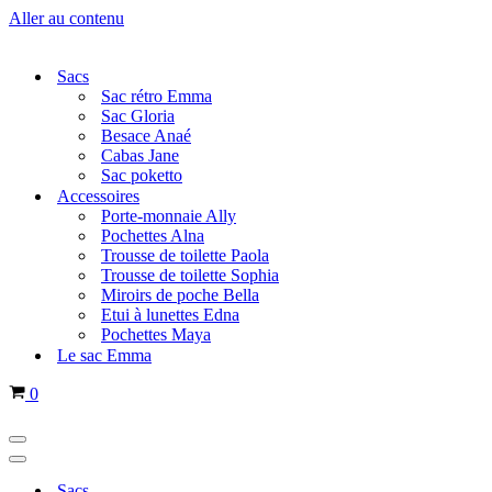
Aller au contenu
Sacs
Sac rétro Emma
Sac Gloria
Besace Anaé
Cabas Jane
Sac poketto
Accessoires
Porte-monnaie Ally
Pochettes Alna
Trousse de toilette Paola
Trousse de toilette Sophia
Miroirs de poche Bella
Etui à lunettes Edna
Pochettes Maya
Le sac Emma
Panier
0
Menu
de
Menu
navigation
de
Sacs