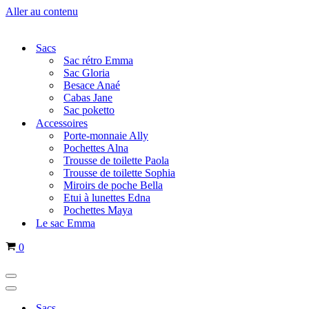
Aller au contenu
Sacs
Sac rétro Emma
Sac Gloria
Besace Anaé
Cabas Jane
Sac poketto
Accessoires
Porte-monnaie Ally
Pochettes Alna
Trousse de toilette Paola
Trousse de toilette Sophia
Miroirs de poche Bella
Etui à lunettes Edna
Pochettes Maya
Le sac Emma
Panier
0
Menu
de
Menu
navigation
de
Sacs