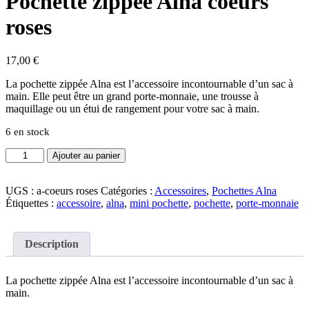
Pochette zippée Alna coeurs
roses
17,00
€
La pochette zippée Alna est l’accessoire incontournable d’un sac à
main. Elle peut être un grand porte-monnaie, une trousse à
maquillage ou un étui de rangement pour votre sac à main.
6 en stock
quantité
Ajouter au panier
de
Pochette
zippée
UGS :
a-coeurs roses
Catégories :
Accessoires
,
Pochettes Alna
Alna
Étiquettes :
accessoire
,
alna
,
mini pochette
,
pochette
,
porte-monnaie
coeurs
roses
Description
La pochette zippée Alna est l’accessoire incontournable d’un sac à
main.