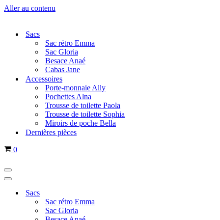
Aller au contenu
Sacs
Sac rétro Emma
Sac Gloria
Besace Anaé
Cabas Jane
Accessoires
Porte-monnaie Ally
Pochettes Alna
Trousse de toilette Paola
Trousse de toilette Sophia
Miroirs de poche Bella
Dernières pièces
Panier
0
Menu
de
Menu
navigation
de
Sacs
navigation
Sac rétro Emma
Sac Gloria
Besace Anaé