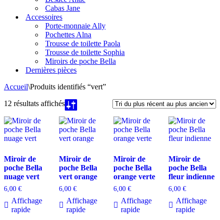
Cabas Jane
Accessoires
Porte-monnaie Ally
Pochettes Alna
Trousse de toilette Paola
Trousse de toilette Sophia
Miroirs de poche Bella
Dernières pièces
Accueil
\
Produits identifiés “vert”
Trié
12 résultats affichés
du
plus
récent
au
plus
ancien
Miroir de
Miroir de
Miroir de
Miroir de
poche Bella
poche Bella
poche Bella
poche Bella
nuage vert
vert orange
orange verte
fleur indienne
6,00
€
6,00
€
6,00
€
6,00
€
Affichage
Affichage
Affichage
Affichage
rapide
rapide
rapide
rapide