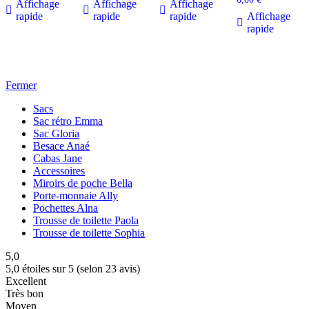
Affichage
Affichage
Affichage
rapide
rapide
rapide
Affichage
rapide
Fermer
Sacs
Sac rétro Emma
Sac Gloria
Besace Anaé
Cabas Jane
Accessoires
Miroirs de poche Bella
Porte-monnaie Ally
Pochettes Alna
Trousse de toilette Paola
Trousse de toilette Sophia
5,0
5,0 étoiles sur 5 (selon 23 avis)
Excellent
Très bon
Moyen