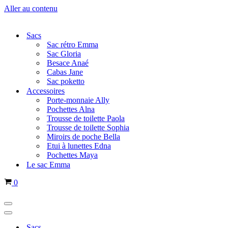
Aller au contenu
Sacs
Sac rétro Emma
Sac Gloria
Besace Anaé
Cabas Jane
Sac poketto
Accessoires
Porte-monnaie Ally
Pochettes Alna
Trousse de toilette Paola
Trousse de toilette Sophia
Miroirs de poche Bella
Etui à lunettes Edna
Pochettes Maya
Le sac Emma
Panier
0
Menu
de
Menu
navigation
de
Sacs