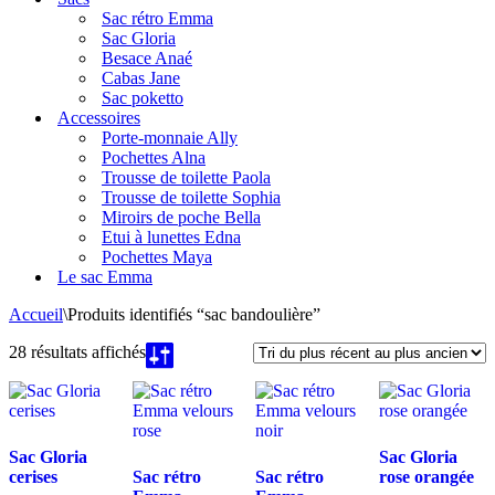
navigation
Sac rétro Emma
Sac Gloria
Besace Anaé
Cabas Jane
Sac poketto
Accessoires
Porte-monnaie Ally
Pochettes Alna
Trousse de toilette Paola
Trousse de toilette Sophia
Miroirs de poche Bella
Etui à lunettes Edna
Pochettes Maya
Le sac Emma
Accueil
\
Produits identifiés “sac bandoulière”
Trié
28 résultats affichés
du
plus
récent
au
plus
Sac Gloria
Sac Gloria
ancien
cerises
Sac rétro
Sac rétro
rose orangée