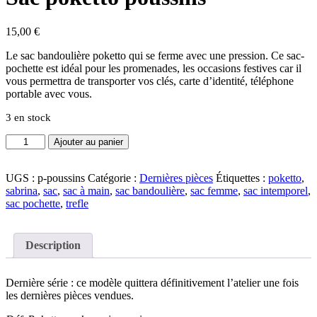
15,00
€
Le sac bandoulière poketto qui se ferme avec une pression. Ce sac-
pochette est idéal pour les promenades, les occasions festives car il
vous permettra de transporter vos clés, carte d’identité, téléphone
portable avec vous.
3 en stock
quantité
Ajouter au panier
de
Sac
poketto
UGS :
p-poussins
Catégorie :
Dernières pièces
Étiquettes :
poketto
,
poussins
sabrina
,
sac
,
sac à main
,
sac bandoulière
,
sac femme
,
sac intemporel
,
sac pochette
,
trefle
Description
Dernière série : ce modèle quittera définitivement l’atelier une fois
les dernières pièces vendues.