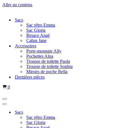
Aller au contenu
Sacs
Sac rétro Emma
Sac Gloria
Besace Anaé
Cabas Jane
Accessoires
Porte-monnaie Ally
Pochettes Alna
Trousse de toilette Paola
Trousse de toilette Sophia
Miroirs de poche Bella
Dernières pièces
Panier
0
Menu
de
Menu
navigation
de
Sacs
navigation
Sac rétro Emma
Sac Gloria
Besace Anaé