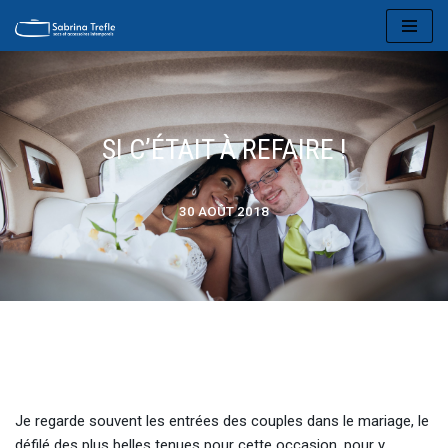
Aller
au
contenu
SI C’ÉTAIT À REFAIRE !
30 AOÛT 2018
Je regarde souvent les entrées des couples dans le mariage, le
défilé des plus belles tenues pour cette occasion, pour y