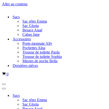
Aller au contenu
Sacs
Sac rétro Emma
Sac Gloria
Besace Anaé
Cabas Jane
Accessoires
Porte-monnaie Ally
Pochettes Alna
Trousse de toilette Paola
Trousse de toilette Sophia
Miroirs de poche Bella
Dernières pièces
Panier
0
Menu
de
Menu
navigation
de
Sacs
navigation
Sac rétro Emma
Sac Gloria
Besace Anaé