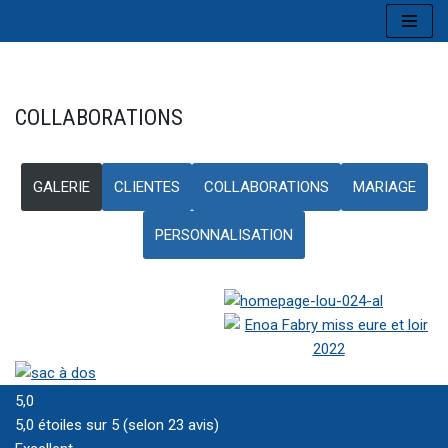
Aller
au
contenu
COLLABORATIONS
GALERIE
CLIENTES
COLLABORATIONS
MARIAGE
PERSONNALISATION
5,0
5,0 étoiles sur 5 (selon 23 avis)