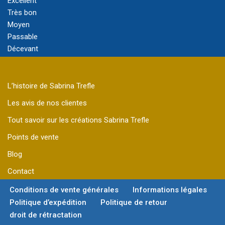
Excellent
Très bon
Moyen
Passable
Décevant
L’histoire de Sabrina Trefle
Les avis de nos clientes
Tout savoir sur les créations Sabrina Trefle
Points de vente
Blog
Contact
Conditions de vente générales
Informations légales
Politique d’expédition
Politique de retour
droit de rétractation