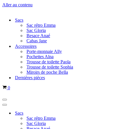
Aller au contenu
Sacs
Sac rétro Emma
Sac Gloria
Besace Anaé
Cabas Jane
Accessoires
Porte-monnaie Ally
Pochettes Alna
Trousse de toilette Paola
Trousse de toilette Sophia
Miroirs de poche Bella
Dernières pièces
Panier
0
Menu
de
Menu
navigation
de
Sacs
navigation
Sac rétro Emma
Sac Gloria
Besace Anaé