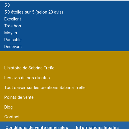
5,0
5,0 étoiles sur 5 (selon 23 avis)
Excellent
Très bon
Moyen
Passable
Décevant
L’histoire de Sabrina Trefle
Les avis de nos clientes
Tout savoir sur les créations Sabrina Trefle
Points de vente
Blog
Contact
Conditions de vente générales
Informations légales