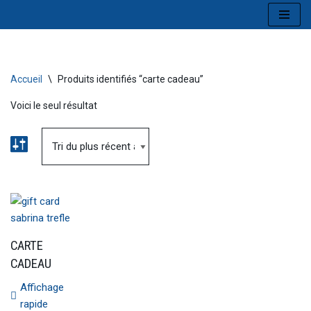
Aller
au
contenu
Accueil
\
Produits identifiés “carte cadeau”
Voici le seul résultat
CARTE
CADEAU
Affichage
rapide